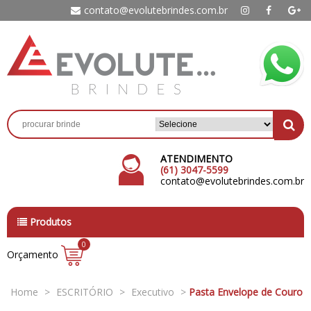
contato@evolutebrindes.com.br
ATENDIMENTO
(61) 3047-5599
contato@evolutebrindes.com.br
Produtos
0
Orçamento
Home
>
ESCRITÓRIO
>
Executivo
>
Pasta Envelope de Couro