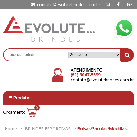
contato@evolutebrindes.com.br
ATENDIMENTO
(61) 3047-5599
contato@evolutebrindes.com.br
Produtos
0
Orçamento
Home
>
BRINDES ESPORTIVOS
>
Bolsas/Sacolas/Mochilas