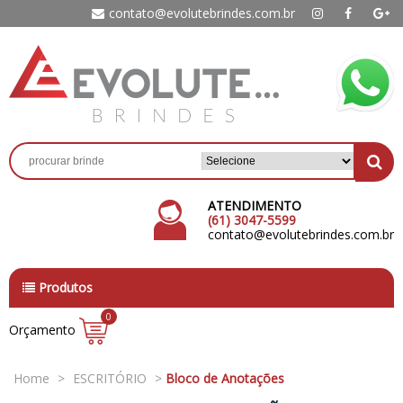
contato@evolutebrindes.com.br
ATENDIMENTO
(61) 3047-5599
contato@evolutebrindes.com.br
Produtos
0
Orçamento
Home
>
ESCRITÓRIO
>
Bloco de Anotações