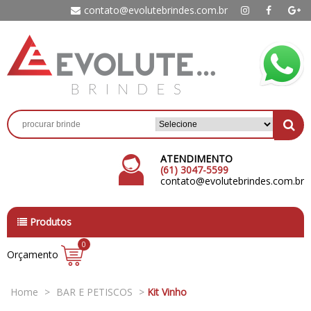
contato@evolutebrindes.com.br
ATENDIMENTO
(61) 3047-5599
contato@evolutebrindes.com.br
Produtos
0
Orçamento
Home
>
BAR E PETISCOS
>
Kit Vinho