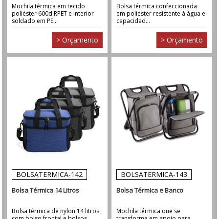
Mochila térmica em tecido
Bolsa térmica confeccionada
poliéster 600d RPET e interior
em poliéster resistente à água e
soldado em PE...
capacidad...
> Orçamento
> Orçamento
BOLSATERMICA-142
BOLSATERMICA-143
Bolsa Térmica 14 Litros
Bolsa Térmica e Banco
Bolsa térmica de nylon 14 litros
Mochila térmica que se
com bolso frontal e bolsos
transforma em apoio para