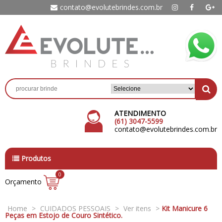
contato@evolutebrindes.com.br
ATENDIMENTO
(61) 3047-5599
contato@evolutebrindes.com.br
Produtos
0
Orçamento
Home
>
CUIDADOS PESSOAIS
>
Ver itens
>
Kit Manicure 6
Peças em Estojo de Couro Sintético.