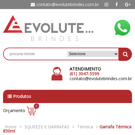
contato@evolutebrindes.com.br
ATENDIMENTO
(61) 3047-5599
contato@evolutebrindes.com.br
Produtos
0
Orçamento
Home
>
SQUEEZE E GARRAFAS
>
Térmica
>
Garrafa Térmica
850ml