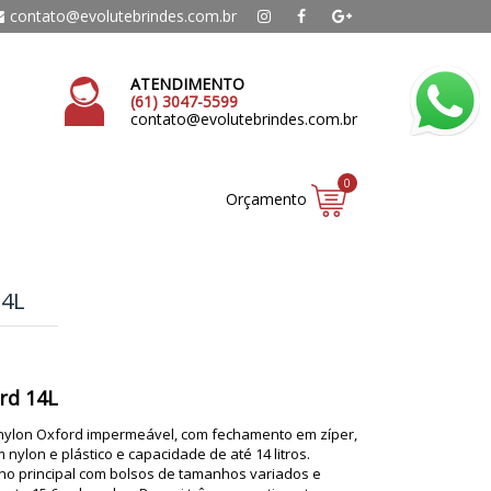
contato@evolutebrindes.com.br
ATENDIMENTO
(61) 3047-5599
contato@evolutebrindes.com.br
0
Orçamento
4L
rd 14L
nylon Oxford impermeável, com fechamento em zíper,
ylon e plástico e capacidade de até 14 litros.
no principal com bolsos de tamanhos variados e