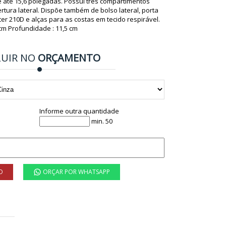
e ate 15,6 polegadas. Possui três compartimentos
tura lateral. Dispõe também de bolso lateral, porta
er 210D e alças para as costas em tecido respirável.
5 cm Profundidade : 11,5 cm
LUIR NO
ORÇAMENTO
Informe outra quantidade
min. 50
O
ORÇAR POR WHATSAPP