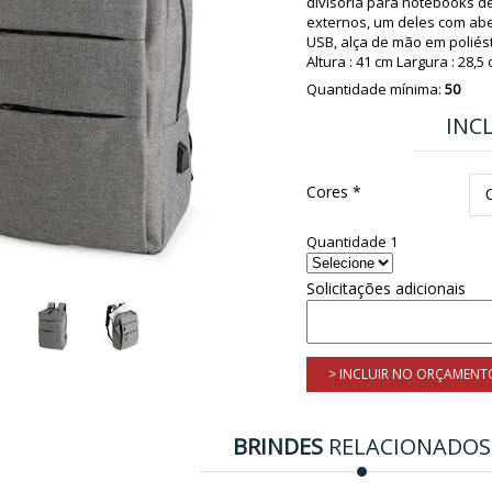
divisória para notebooks d
externos, um deles com aber
USB, alça de mão em poliést
Altura : 41 cm Largura : 28,
Quantidade mínima:
50
INC
Cores *
Quantidade 1
Solicitações adicionais
> INCLUIR NO ORÇAMENT
BRINDES
RELACIONADOS