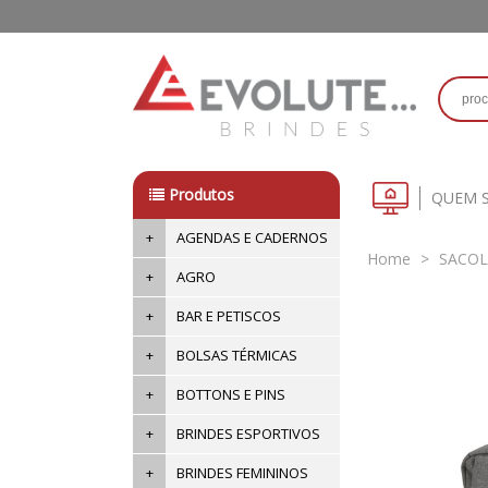
Produtos
QUEM 
+
AGENDAS E CADERNOS
Home
>
SACOL
+
AGRO
+
BAR E PETISCOS
+
BOLSAS TÉRMICAS
+
BOTTONS E PINS
+
BRINDES ESPORTIVOS
+
BRINDES FEMININOS