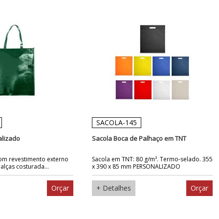
SACOLA-145
alizado
Sacola Boca de Palhaço em TNT
om revestimento externo
Sacola em TNT: 80 g/m². Termo-selado. 355
alças costurada...
x 390 x 85 mm PERSONALIZADO
Orçar
+ Detalhes
Orçar