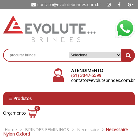
contato@evolutebrindes.com.br
ATENDIMENTO
(61) 3047-5599
contato@evolutebrindes.com.br
Produtos
0
Orçamento
Home
>
BRINDES FEMININOS
>
Necessaire
>
Necessaire
Nylon Oxford