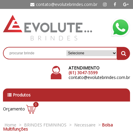
contato@evolutebrindes.com.br
ATENDIMENTO
(61) 3047-5599
contato@evolutebrindes.com.br
Produtos
0
Orçamento
Home
>
BRINDES FEMININOS
>
Necessaire
>
Bolsa
Multifunções