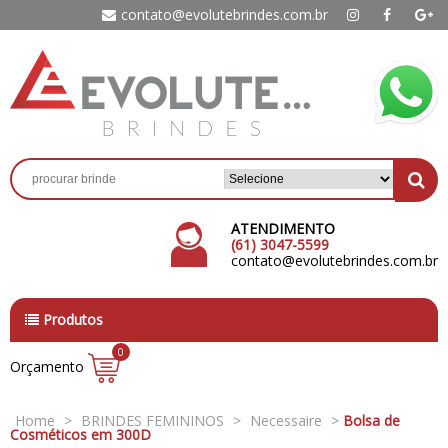
contato@evolutebrindes.com.br
ATENDIMENTO
(61) 3047-5599
contato@evolutebrindes.com.br
Produtos
0
Orçamento
Home
>
BRINDES FEMININOS
>
Necessaire
>
Bolsa de
Cosméticos em 300D