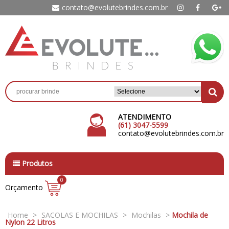
contato@evolutebrindes.com.br
ATENDIMENTO
(61) 3047-5599
contato@evolutebrindes.com.br
Produtos
0
Orçamento
Home
>
SACOLAS E MOCHILAS
>
Mochilas
>
Mochila de
Nylon 22 Litros