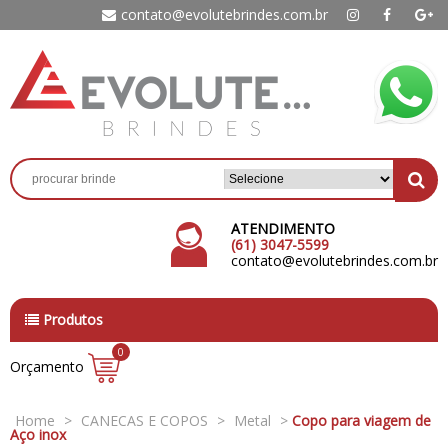
contato@evolutebrindes.com.br
ATENDIMENTO
(61) 3047-5599
contato@evolutebrindes.com.br
Produtos
0
Orçamento
Home
>
CANECAS E COPOS
>
Metal
>
Copo para viagem de
Aço inox