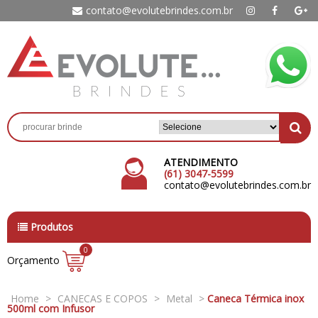
contato@evolutebrindes.com.br
ATENDIMENTO
(61) 3047-5599
contato@evolutebrindes.com.br
Produtos
0
Orçamento
Home
>
CANECAS E COPOS
>
Metal
>
Caneca Térmica inox
500ml com Infusor