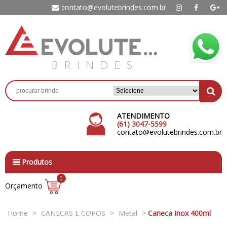
contato@evolutebrindes.com.br
ATENDIMENTO
(61) 3047-5599
contato@evolutebrindes.com.br
Produtos
0
Orçamento
Home
>
CANECAS E COPOS
>
Metal
>
Caneca Inox 400ml