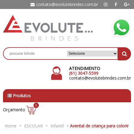
contato@evolutebrindes.com.br
ATENDIMENTO
(61) 3047-5599
contato@evolutebrindes.com.br
Produtos
0
Orçamento
Home
>
ESCOLAR
>
Infantil
>
Avental de criança para colorir