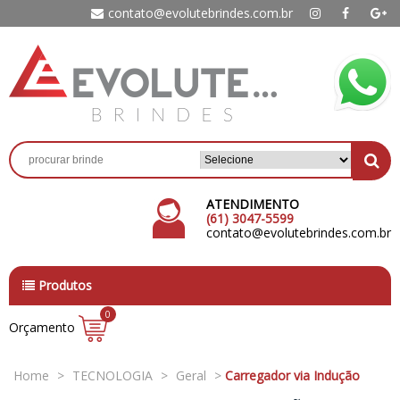
contato@evolutebrindes.com.br
ATENDIMENTO
(61) 3047-5599
contato@evolutebrindes.com.br
Produtos
0
Orçamento
Home
>
TECNOLOGIA
>
Geral
>
Carregador via Indução