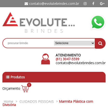
contato@evolutebrindes.com.br
ATENDIMENTO
(61) 3047-5599
contato@evolutebrindes.com.br
Produtos
0
Orçamento
Home
>
CUIDADOS PESSOAIS
>
Marmita Plástica com
Divisória