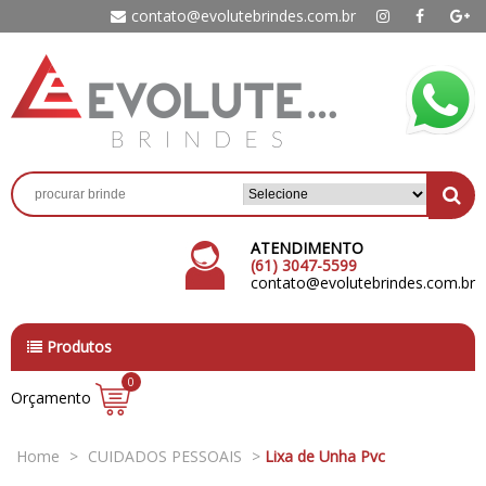
contato@evolutebrindes.com.br
ATENDIMENTO
(61) 3047-5599
contato@evolutebrindes.com.br
Produtos
0
Orçamento
Home
>
CUIDADOS PESSOAIS
>
Lixa de Unha Pvc