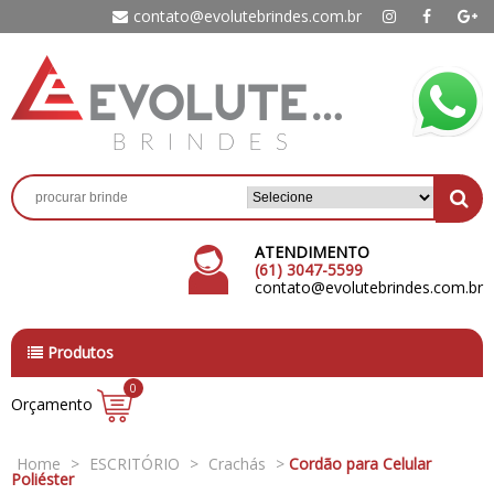
contato@evolutebrindes.com.br
ATENDIMENTO
(61) 3047-5599
contato@evolutebrindes.com.br
Produtos
0
Orçamento
Home
>
ESCRITÓRIO
>
Crachás
>
Cordão para Celular
Poliéster