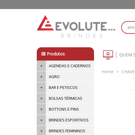
Produtos
QUEM 
+
AGENDAS E CADERNOS
Home
>
CHAVE
+
AGRO
+
BAR E PETISCOS
+
BOLSAS TÉRMICAS
+
BOTTONS E PINS
+
BRINDES ESPORTIVOS
+
BRINDES FEMININOS