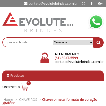
contato@evolutebrindes.com.br
ATENDIMENTO
(61) 3047-5599
contato@evolutebrindes.com.br
Produtos
0
Orçamento
Home
>
CHAVEIROS
>
Chaveiro metal formato de coração
giratório