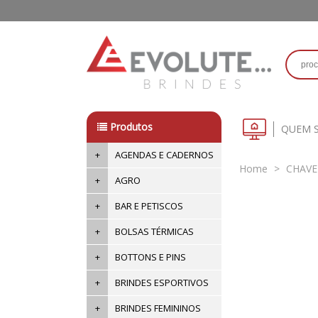
Produtos
QUEM 
+
AGENDAS E CADERNOS
Home
>
CHAVE
+
AGRO
+
BAR E PETISCOS
+
BOLSAS TÉRMICAS
+
BOTTONS E PINS
+
BRINDES ESPORTIVOS
+
BRINDES FEMININOS