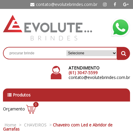
contato@evolutebrindes.com.br
ATENDIMENTO
(61) 3047-5599
contato@evolutebrindes.com.br
Produtos
0
Orçamento
Home
>
CHAVEIROS
>
Chaveiro com Led e Abridor de
Garrafas