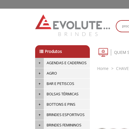
Produtos
QUEM 
+
AGENDAS E CADERNOS
Home
>
CHAVE
+
AGRO
+
BAR E PETISCOS
+
BOLSAS TÉRMICAS
+
BOTTONS E PINS
+
BRINDES ESPORTIVOS
+
BRINDES FEMININOS