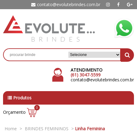
contato@evolutebrindes.com.br
ATENDIMENTO
(61) 3047-5599
contato@evolutebrindes.com.br
Produtos
0
Orçamento
Home
>
BRINDES FEMININOS
>
Linha Feminina