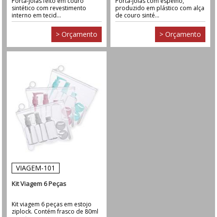
Porta-joias feito em couro
Porta-joias com espelho,
sintético com revestimento
produzido em plástico com alça
interno em tecid...
de couro sinté...
> Orçamento
> Orçamento
VIAGEM-101
Kit Viagem 6 Peças
Kit viagem 6 peças em estojo
ziplock. Contém frasco de 80ml