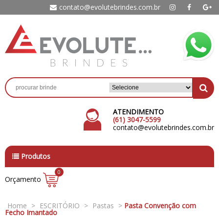
contato@evolutebrindes.com.br
ATENDIMENTO
(61) 3047-5599
contato@evolutebrindes.com.br
Produtos
0
Orçamento
Home
>
ESCRITÓRIO
>
Pastas
>
Pasta Convenção com
Fecho Imantado