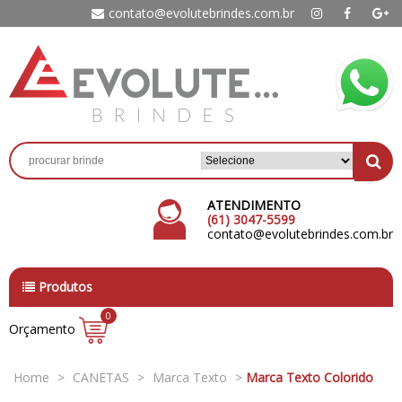
contato@evolutebrindes.com.br
ATENDIMENTO
(61) 3047-5599
contato@evolutebrindes.com.br
Produtos
0
Orçamento
Home
>
CANETAS
>
Marca Texto
>
Marca Texto Colorido