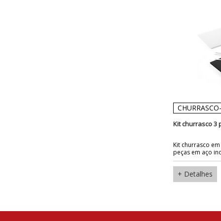
CHURRASCO-
Kit churrasco 3
Kit churrasco e
peças em aço ino
+ Detalhes