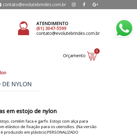
contato@evolutebrindes.com.br
ATENDIMENTO
(61) 3047-5599
contato@evolutebrindes.com.br
0
Orçamento
lon
O DE NYLON
as em estojo de nylon
stojo, contém faca e garfo. Estojo com alça para
om elástico de fixação para os utensílios. (Na versão
os é produzido em plástico) PERSONALIZADO