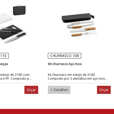
110
CHURRASCO-108
 peças
Kit churrasco Aço Inox
m estojo de 210D com
Kit churrasco em estojo de 210D.
x e PP. Composto p...
Composto por 3 utensílios em aço inox...
Orçar
+ Detalhes
Orçar