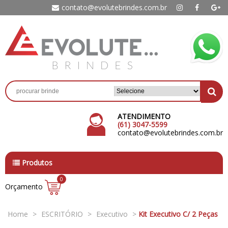
contato@evolutebrindes.com.br
ATENDIMENTO
(61) 3047-5599
contato@evolutebrindes.com.br
Produtos
0
Orçamento
Home
>
ESCRITÓRIO
>
Executivo
>
Kit Executivo C/ 2 Peças